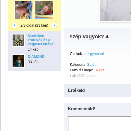
2/3 oldal (23 kép)
szép vagyok? 4
Munkáim:
Esküvők és a
kegyelet virágai
14 kép
Címkék:
pici gyémánt
DIAMOND
33 kép
Kategória:
Saját
Feltöltés ideje:
16 éve
Látta 362 ember.
Értékeld
Kommentáld!