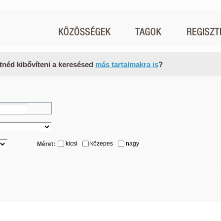
tnéd kibővíteni a keresésed
más tartalmakra is
?
kicsi
közepes
nagy
Méret: