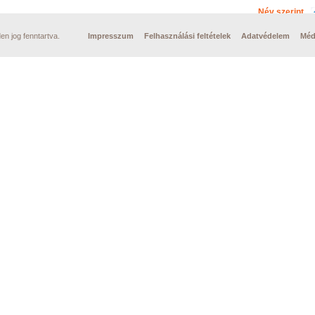
Név szerint
n jog fenntartva.
Impresszum
Felhasználási feltételek
Adatvédelem
Méd