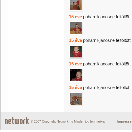
15 éve
poharnikjanosne
feltöltöt
15 éve
poharnikjanosne
feltöltöt
15 éve
poharnikjanosne
feltöltöt
15 éve
poharnikjanosne
feltöltöt
© 2007 Copyright Network.hu Minden jog fenntartva.
Impress