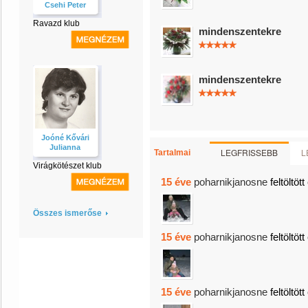
Csehi Peter
Ravazd klub
mindenszentekre
mindenszentekre
Joóné Kővári
Julianna
LEGFRISSEBB
L
Tartalmai
Virágkötészet klub
15 éve
poharnikjanosne
feltöltöt
Összes ismerőse
15 éve
poharnikjanosne
feltöltöt
15 éve
poharnikjanosne
feltöltöt