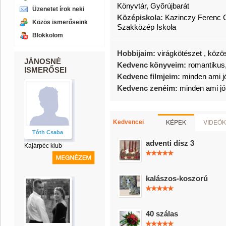
Könyvtár, Gyõrújbarát
Üzenetet írok neki
Középiskola:
Kazinczy Ferenc 
Közös ismerőseink
Szakközép Iskola
Blokkolom
Hobbijaim:
virágkötészet , köz
JÁNOSNÉ
Kedvenc könyveim:
romantikus
ISMERŐSEI
Kedvenc filmjeim:
minden ami j
Kedvenc zenéim:
minden ami jó
KÉPEK
VIDEÓK
Kedvencei
Tóth Csaba
adventi dísz 3
Kajárpéc klub
kalászos-koszorú
40 szálas