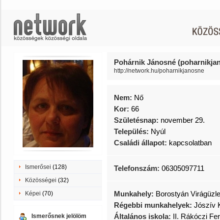
Pohárnik Jánosné (poharnikja
http://network.hu/poharnikjanosne
Nem:
Nő
Kor:
66
Születésnap:
november 29.
Település:
Nyúl
Családi állapot:
kapcsolatban
Ismerősei
(128)
Telefonszám:
06305097711
Közösségei
(32)
Munkahely:
Borostyán Virágüzle
Képei
(70)
Régebbi munkahelyek:
Jószív 
Általános iskola:
II. Rákóczi Fe
Ismerősnek jelölöm