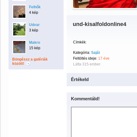
Felhők
4 kép
und-kisalfoldonline4
Udvar
3 kép
Címkék:
Makro
15 kép
Kategória:
Saját
Feltöltés ideje:
17 éve
Böngéssz a galériák
között!
Látta 315 ember.
Értékeld
Kommentáld!