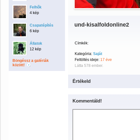
Felhők
4 kép
und-kisalfoldonline2
Csapatépítés
6 kép
Címkék:
Állatok
12 kép
Kategória:
Saját
Feltöltés ideje:
17 éve
Böngéssz a galériák
között!
Látta 578 ember.
Értékeld
Kommentáld!