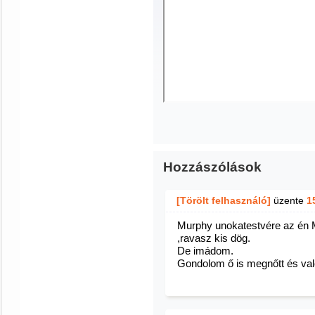
Hozzászólások
[Törölt felhasználó]
üzente
1
Murphy unokatestvére az én 
,ravasz kis dög.
De imádom.
Gondolom ő is megnőtt és valós