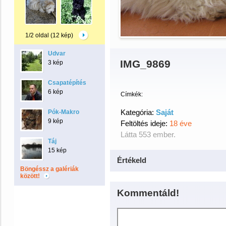
1/2 oldal (12 kép)
Udvar
IMG_9869
3 kép
Csapatépítés
6 kép
Címkék:
Kategória:
Saját
Pók-Makro
9 kép
Feltöltés ideje:
18 éve
Látta 553 ember.
Táj
15 kép
Értékeld
Böngéssz a galériák
között!
Kommentáld!