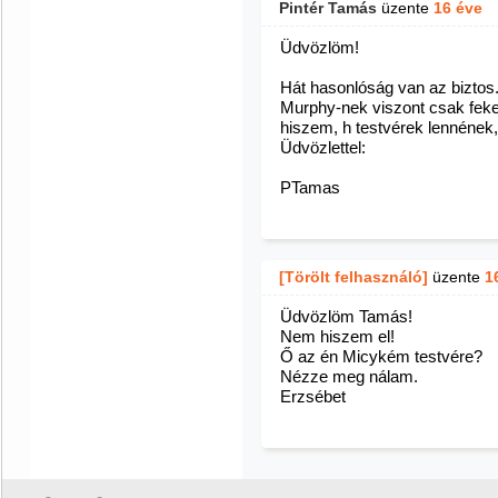
Pintér Tamás
üzente
16 éve
Üdvözlöm!
Hát hasonlóság van az biztos.
Murphy-nek viszont csak fekete
hiszem, h testvérek lennének
Üdvözlettel:
PTamas
[Törölt felhasználó]
üzente
1
Üdvözlöm Tamás!
Nem hiszem el!
Ő az én Micykém testvére?
Nézze meg nálam.
Erzsébet