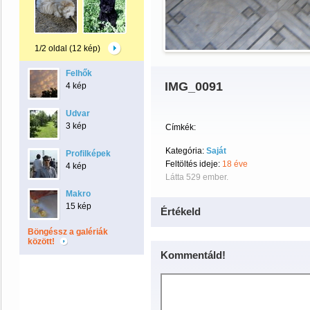
1/2 oldal (12 kép)
Felhők
IMG_0091
4 kép
Udvar
3 kép
Címkék:
Kategória:
Saját
Profilképek
Feltöltés ideje:
18 éve
4 kép
Látta 529 ember.
Makro
15 kép
Értékeld
Böngéssz a galériák
között!
Kommentáld!