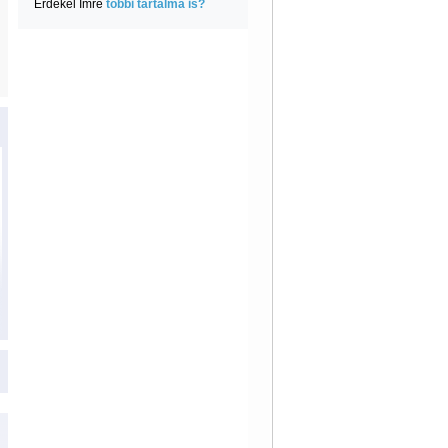
Érdekel Imre
többi tartalma is?