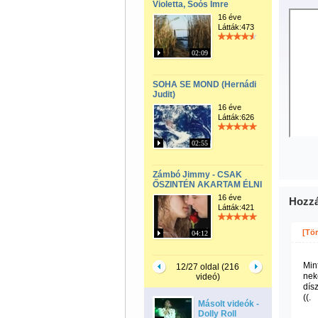
Violetta, Soós Imre
16 éve
Látták:473
02:09
SOHA SE MOND (Hernádi
Judit)
16 éve
Látták:626
02:55
Zámbó Jimmy - CSAK
ŐSZINTÉN AKARTAM ÉLNI
16 éve
Hozzá
Látták:421
[Tör
04:12
Min
12/27 oldal (216
nek
videó)
dísz
((.
Másolt videók -
Dolly Roll