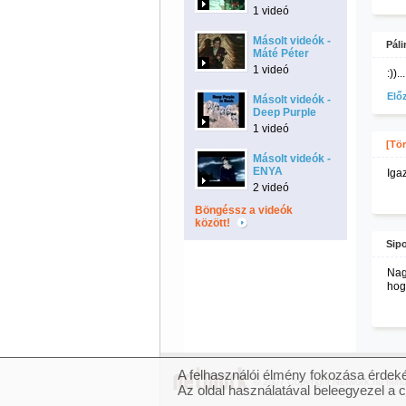
1 videó
Másolt videók -
Páli
Máté Péter
1 videó
:))...
Elő
Másolt videók -
Deep Purple
1 videó
[Tör
Másolt videók -
ENYA
Iga
2 videó
Böngéssz a videók
között!
Sip
Nag
hogy
A felhasználói élmény fokozása érdeké
© 2007 Copyright Network.hu Minde
Az oldal használatával beleegyezel a 