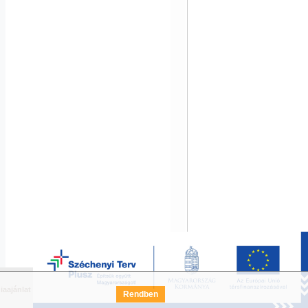
iaajánlat
Széchenyi Terv Pályázat
FAQ
Rendben