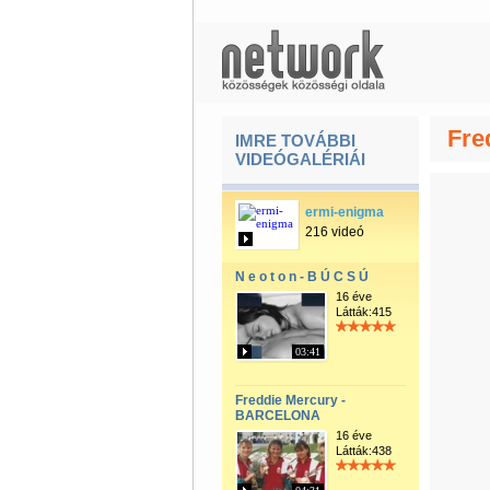
Fre
IMRE TOVÁBBI
VIDEÓGALÉRIÁI
ermi-enigma
216 videó
N e o t o n - B Ú C S Ú
16 éve
Látták:415
03:41
Freddie Mercury -
BARCELONA
16 éve
Látták:438