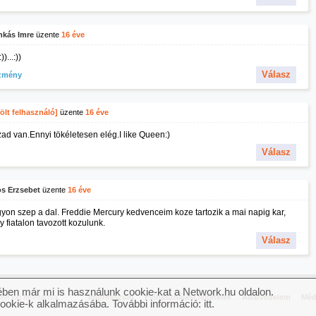
nkás Imre
üzente
16 éve
:))...:))
Válasz
zmény
ölt felhasználó]
üzente
16 éve
zad van.Ennyi tökéletesen elég.I like Queen:)
Válasz
os Erzsebet
üzente
16 éve
yon szep a dal. Freddie Mercury kedvenceim koze tartozik a mai napig kar,
 fiatalon tavozott kozulunk.
Válasz
ben már mi is használunk cookie-kat a Network.hu oldalon.
n jog fenntartva.
Impresszum
Felhasználási feltételek
Adatvédelem
Méd
cookie-k alkalmazásába. További információ:
itt
.