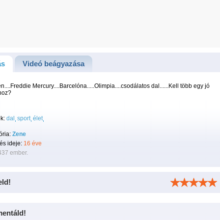
ás
Videó beágyazása
n....Freddie Mercury....Barcelóna.....Olimpia....csodálatos dal......Kell több egy jó
hoz?
k:
dal
sport
élet
ória:
Zene
tés ideje:
16 éve
437 ember.
eld!
entáld!