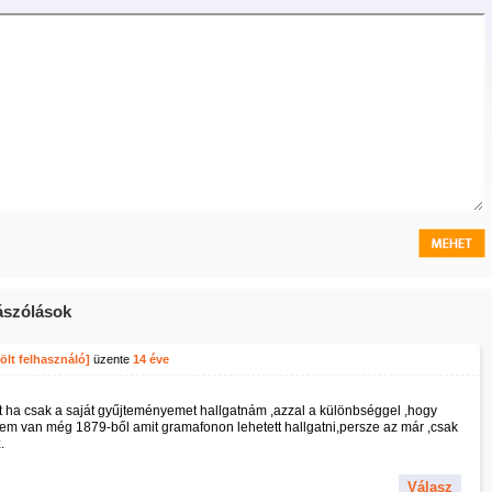
szólások
ölt felhasználó]
üzente
14 éve
t ha csak a saját gyűjteményemet hallgatnám ,azzal a különbséggel ,hogy
em van még 1879-ből amit gramafonon lehetett hallgatni,persze az már ,csak
.
Válasz