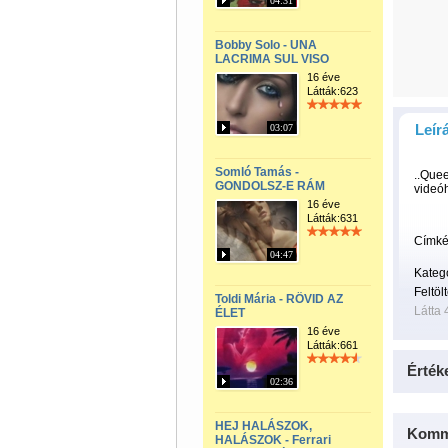
04:31
Bobby Solo - UNA
LACRIMA SUL VISO
16 éve
Látták:623
Leír
03:07
Somló Tamás -
..Quee
GONDOLSZ-E RÁM
videó
16 éve
Látták:631
Címké
04:47
Kateg
Feltöl
Toldi Mária - RÖVID AZ
Látta 
ÉLET
16 éve
Látták:661
Érték
02:36
HEJ HALÁSZOK,
Komm
HALÁSZOK - Ferrari