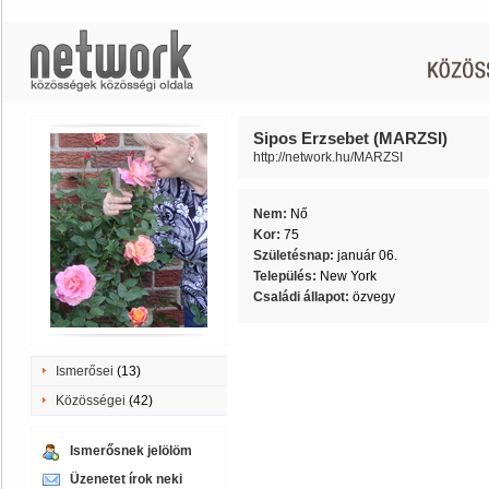
Sipos Erzsebet (MARZSI)
http://network.hu/MARZSI
Nem:
Nő
Kor:
75
Születésnap:
január 06.
Település:
New York
Családi állapot:
özvegy
Ismerősei
(13)
Közösségei
(42)
Ismerősnek jelölöm
Üzenetet írok neki