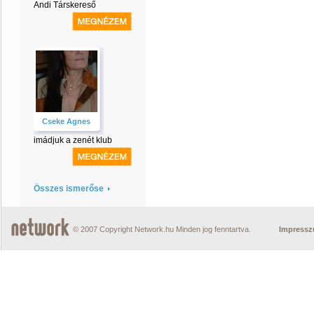
Andi Társkereső
Cseke Agnes
imádjuk a zenét klub
Összes ismerőse
© 2007 Copyright Network.hu Minden jog fenntartva.
Impress