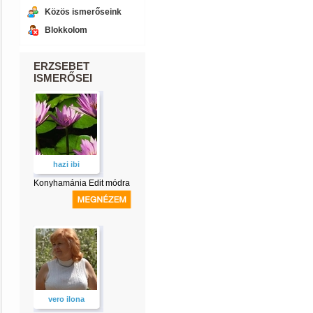
Közös ismerőseink
Blokkolom
ERZSEBET
ISMERŐSEI
hazi ibi
Konyhamánia Edit módra
vero ilona