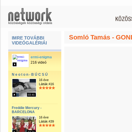
Somló Tamás - GO
IMRE TOVÁBBI
VIDEÓGALÉRIÁI
ermi-enigma
216 videó
N e o t o n - B Ú C S Ú
16 éve
Látták:416
03:41
Freddie Mercury -
BARCELONA
16 éve
Látták:439