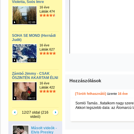
Violetta, Soós Imre
16 éve
Látták:474
02:09
SOHA SE MOND (Hernádi
Judit)
16 éve
Látták:627
02:55
Zámbó Jimmy - CSAK
ŐSZINTÉN AKARTAM ÉLNI
Hozzászólások
16 éve
Látták:422
[Törölt felhasználó]
üzente
16 éve
04:12
Somló Tamás...fiatalkom nagy szerel
Akkori legszebb dala: az Álomarcú lá
12/27 oldal (216
videó)
Másolt videók -
Elvis Presley