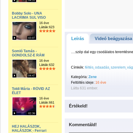
04:31
Bobby Solo - UNA
LACRIMA SUL VISO
16 éve
Látták:623
Leírás
Videó beágyazása
03:07
Somló Tamás -
.....szép dal egy csodálatos teremtésne
GONDOLSZ-E RÁM
16 éve
Látták:632
Címkék:
féltés
odaadás
szerelem
vág
04:47
Kategória:
Zene
Feltöltés ideje:
16 éve
Látta 631 ember.
Toldi Mária - RÖVID AZ
ÉLET
16 éve
Látták:661
Értékeld!
02:36
Kommentáld!
HEJ HALÁSZOK,
HALÁSZOK - Ferrari