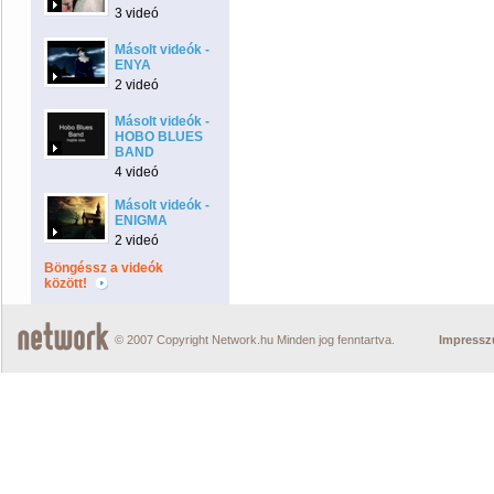
3 videó
Másolt videók -
ENYA
2 videó
Másolt videók -
HOBO BLUES
BAND
4 videó
Másolt videók -
ENIGMA
2 videó
Böngéssz a videók
között!
© 2007 Copyright Network.hu Minden jog fenntartva.
Impress