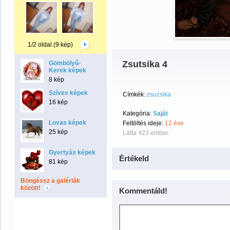
1/2 oldal (9 kép)
Zsutsika 4
Gömbölyű-
Kerek képek
8 kép
Szíves képek
Címkék:
zsuzsika
16 kép
Kategória:
Saját
Lovas képek
Feltöltés ideje:
12 éve
25 kép
Látta 423 ember.
Gyertyás képek
Értékeld
81 kép
Böngéssz a galériák
között!
Kommentáld!