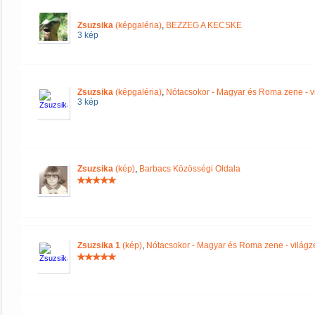
Zsuzsika
(képgaléria)
,
BEZZEG A KECSKE
3 kép
Zsuzsika
(képgaléria)
,
Nótacsokor - Magyar és Roma zene - v
3 kép
Zsuzsika
(kép)
,
Barbacs Közösségi Oldala
Zsuzsika 1
(kép)
,
Nótacsokor - Magyar és Roma zene - világz