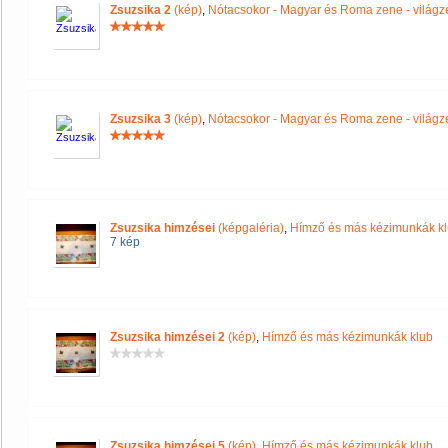
Zsuzsika 2
(kép)
,
Nótacsokor - Magyar és Roma zene - világz
Zsuzsika 3
(kép)
,
Nótacsokor - Magyar és Roma zene - világz
Zsuzsika himzései
(képgaléria)
,
Hímző és más kézimunkák k
7 kép
Zsuzsika himzései 2
(kép)
,
Hímző és más kézimunkák klub
Zsuzsika himzései 5
(kép)
,
Hímző és más kézimunkák klub