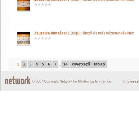
Zsuzsika himzései 1
(kép)
,
Hímző és más kézimunkák klub
1
2
3
4
5
6
7
...
14
következő
utolsó
© 2007 Copyright Network.hu Minden jog fenntartva.
Impress