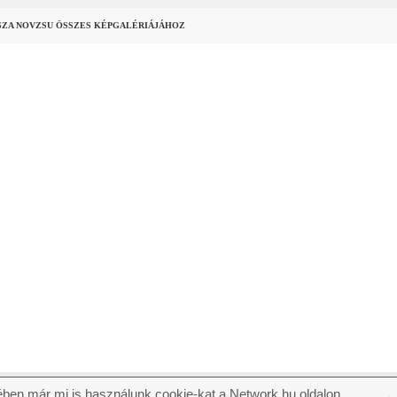
SZA NOVZSU ÖSSZES KÉPGALÉRIÁJÁHOZ
ben már mi is használunk cookie-kat a Network.hu oldalon.