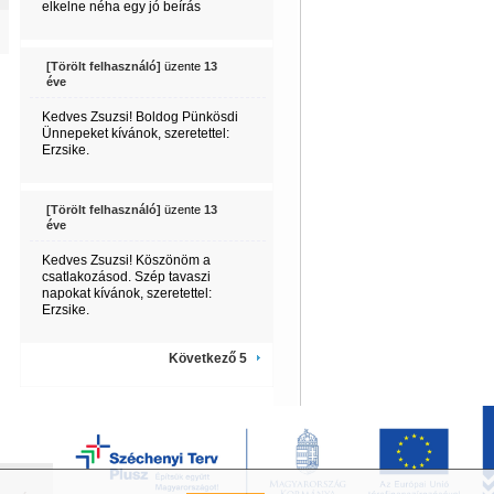
elkelne néha egy jó beírás
[Törölt felhasználó]
üzente
13
éve
Kedves Zsuzsi! Boldog Pünkösdi
Ünnepeket kívánok, szeretettel:
Erzsike.
[Törölt felhasználó]
üzente
13
éve
Kedves Zsuzsi! Köszönöm a
csatlakozásod. Szép tavaszi
napokat kívánok, szeretettel:
Erzsike.
Következő 5