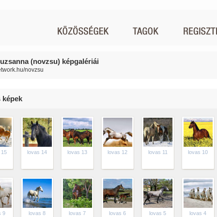
suzsanna (novzsu) képgalériái
network.hu/novzsu
 képek
 15
lovas 14
lovas 13
lovas 12
lovas 11
lovas 10
s 9
lovas 8
lovas 7
lovas 6
lovas 5
lovas 4