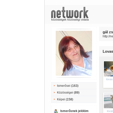
gál z
http://
Lovas
lovas
Ismerősei
(163)
Közösségei
(89)
Képei
(158)
Ismerősnek jelölöm
lova