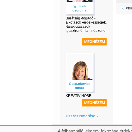
gyurcsik
VIS
georgina
Barátság -fogadó -
alkotások -érdekességek.
-tájak-utazások
.gasztronómia - népzene
.
Gasparkovics
tünde
KREATÍV HOBBI
Összes ismerőse
A felhasználói élmény fokozása érdeké