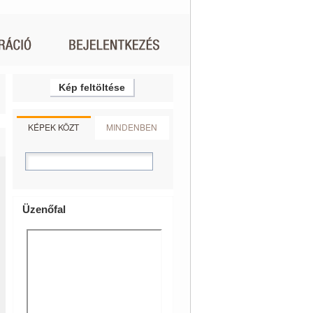
Kép feltöltése
KÉPEK KÖZT
MINDENBEN
Üzenőfal