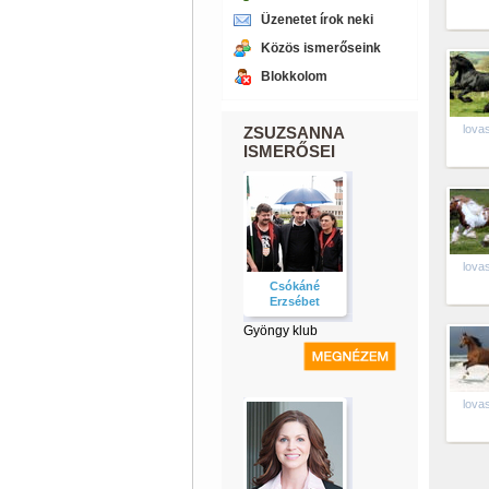
Üzenetet írok neki
Közös ismerőseink
Blokkolom
lova
ZSUZSANNA
ISMERŐSEI
lova
Csókáné
Erzsébet
Gyöngy klub
lova