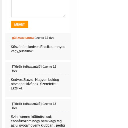
gál zsuzsanna
üzente
12 éve
Köszönöm kedves Erzsike,aranyos
vagy,puszillak!
[Törölt felhasználó]
üzente
12
éve
Kedves Zsuzsi! Nagyon boldog
névnapot kívánok. Szeretettel:
Erzsike.
[Törölt felhasználó]
üzente
13
éve
Szia !!semmi különös csak
csodálkozom hogy nem vagy tag
az új gyógynövény klubban , pedig