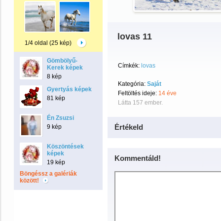
lovas 11
1/4 oldal (25 kép)
Gömbölyű-
Címkék:
lovas
Kerek képek
8 kép
Kategória:
Saját
Gyertyás képek
Feltöltés ideje:
14 éve
81 kép
Látta 157 ember.
Én Zsuzsi
Értékeld
9 kép
Köszöntések
képek
Kommentáld!
19 kép
Böngéssz a galériák
között!