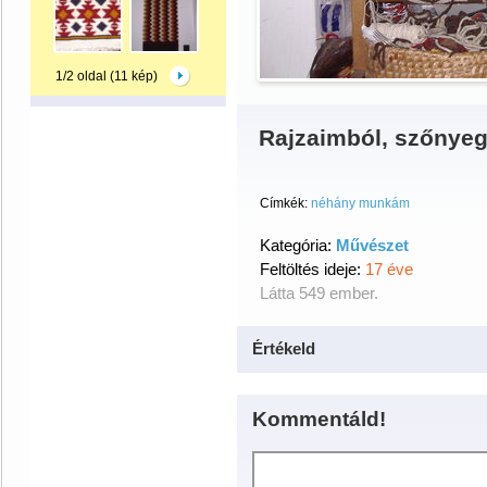
1/2 oldal (11 kép)
Rajzaimból, szőnye
Címkék:
néhány munkám
Kategória:
Művészet
Feltöltés ideje:
17 éve
Látta 549 ember.
Értékeld
Kommentáld!