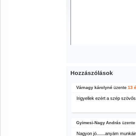
Hozzászólások
Várnagy károlyné
üzente
13 
Irigyellek ezért a szép szöv
Gyimesi-Nagy András
üzent
Nagyon jó.......anyám munkái