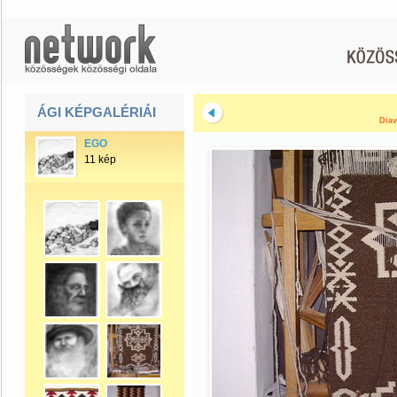
ÁGI KÉPGALÉRIÁI
Diav
EGO
11 kép