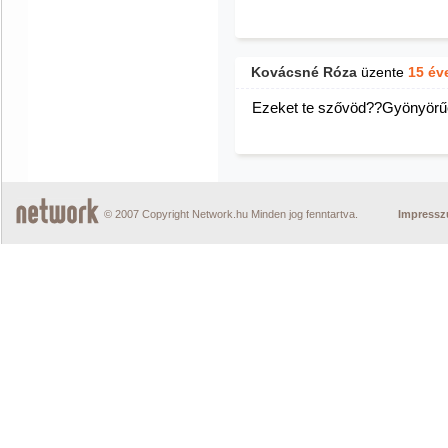
Kovácsné Róza
üzente
15 év
Ezeket te szővöd??Gyönyörűe
© 2007 Copyright Network.hu Minden jog fenntartva.
Impress