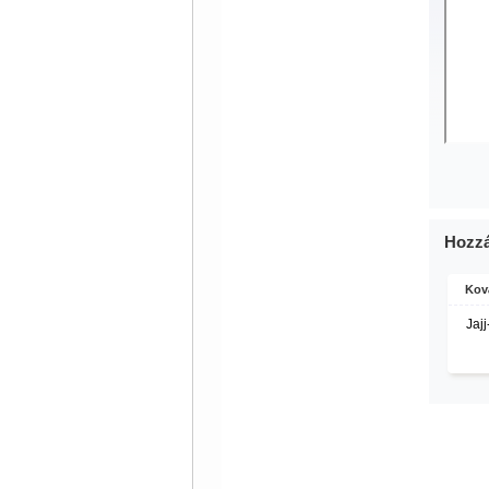
Hozzá
Kov
Jaj