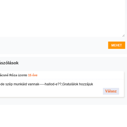
szólások
ácsné Róza
üzente
15 éve
j-de szép munkáid vannak-----hallod-e??,Gratulálok hozzájuk
Válasz