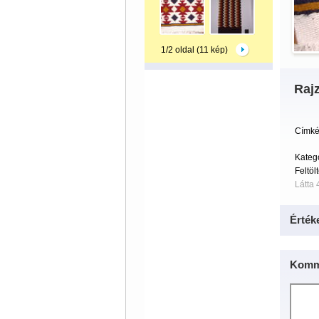
1/2 oldal (11 kép)
Raj
Címké
Kateg
Feltöl
Látta 
Érték
Komm