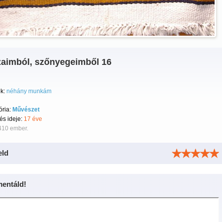
zaimból, szőnyegeimből 16
k:
néhány munkám
ória:
Művészet
tés ideje:
17 éve
410 ember.
eld
entáld!