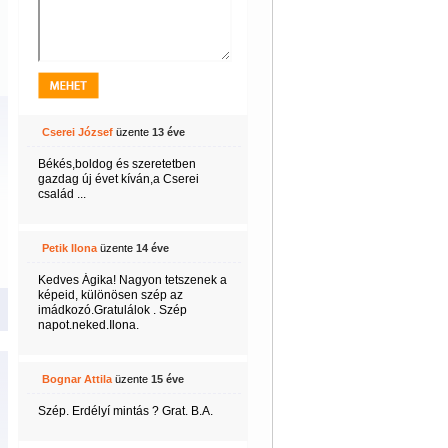
Cserei József
üzente
13 éve
Békés,boldog és szeretetben
gazdag új évet kíván,a Cserei
család ...
Petik Ilona
üzente
14 éve
Kedves Ágika! Nagyon tetszenek a
képeid, különösen szép az
imádkozó.Gratulálok . Szép
napot.neked.Ilona.
Bognar Attila
üzente
15 éve
Szép. Erdélyí mintás ? Grat. B.A.