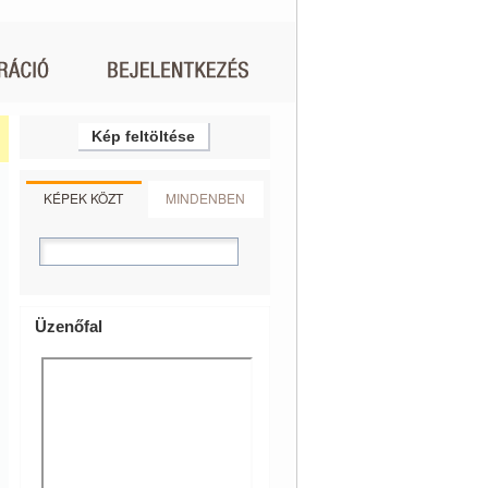
Kép feltöltése
KÉPEK KÖZT
MINDENBEN
Üzenőfal