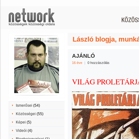
László blogja, munk
AJÁNLÓ
16 éve
|
0 hozzászólás
VILÁG PROLETÁRJA
Ismerősei
(54)
Közösségei
(55)
Képei
(5)
Videói
(4)