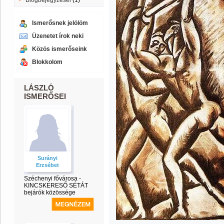
Blogbejegyzései
(1)
Ismerősnek jelölöm
Üzenetet írok neki
Közös ismerőseink
Blokkolom
LÁSZLÓ
ISMERŐSEI
Surányi
Erzsébet
Széchenyi fővárosa -
KINCSKERESŐ SÉTÁT
bejárók közössége