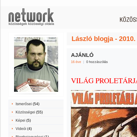
László blogja - 2010
AJÁNLÓ
16 éve
|
0 hozzászólás
VILÁG PROLETÁRJA
Ismerősei
(54)
Közösségei
(55)
Képei
(5)
Videói
(4)