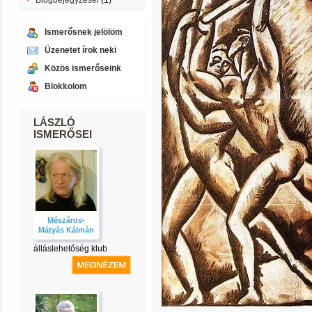
Blogbejegyzései
(1)
Ismerősnek jelölöm
Üzenetet írok neki
Közös ismerőseink
Blokkolom
LÁSZLÓ
ISMERŐSEI
Mészáros-
Mátyás Kálmán
álláslehetőség klub