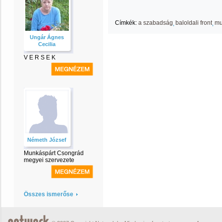
Címkék:
a szabadság
baloldali front
mu
Ungár Ágnes
Cecilia
V E R S E K
Németh József
Munkáspárt Csongrád
megyei szervezete
Összes ismerőse