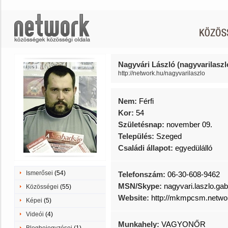
Nagyvári László (nagyvarilaszl
http://network.hu/nagyvarilaszlo
Nem:
Férfi
Kor:
54
Születésnap:
november 09.
Település:
Szeged
Családi állapot:
egyedülálló
Ismerősei
(54)
Telefonszám:
06-30-608-9462
MSN/Skype:
nagyvari.laszlo.gab
Közösségei
(55)
Website:
http://mkmpcsm.netwo
Képei
(5)
Videói
(4)
Munkahely:
VAGYONŐR