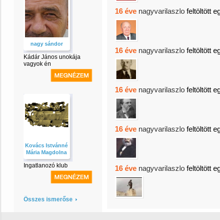
16 éve
nagyvarilaszlo
feltöltött e
nagy sándor
16 éve
nagyvarilaszlo
feltöltött e
Kádár János unokája
vagyok én
16 éve
nagyvarilaszlo
feltöltött e
16 éve
nagyvarilaszlo
feltöltött e
Kovács Istvánné
Mária Magdolna
Ingatlanozó klub
16 éve
nagyvarilaszlo
feltöltött e
Összes ismerőse