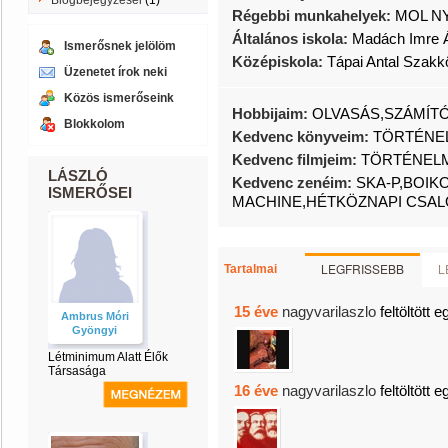
Blogbejegyzései
(1)
Régebbi munkahelyek:
MOL NY
Általános iskola:
Madách Imre Á
Ismerősnek jelölöm
Középiskola:
Tápai Antal Szakk
Üzenetet írok neki
Közös ismerőseink
Hobbijaim:
OLVASÁS,SZÁMÍT
Blokkolom
Kedvenc könyveim:
TÖRTÉNEL
Kedvenc filmjeim:
TÖRTÉNELM
LÁSZLÓ
Kedvenc zenéim:
SKA-P,BOIK
ISMERŐSEI
MACHINE,HÉTKÖZNAPI CSAL
LEGFRISSEBB
L
Tartalmai
15 éve
nagyvarilaszlo
feltöltött e
Ambrus Móri
Gyöngyi
Létminimum Alatt Élők
Társasága
16 éve
nagyvarilaszlo
feltöltött e