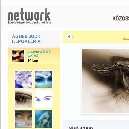
ÁGNES JUDIT
Diav
KÉPGALÉRIÁI
a szem a lélek
tükre:)
10 kép
Síró szem