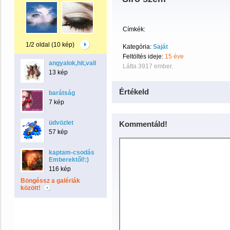
Címkék:
1/2 oldal (10 kép)
Kategória:
Saját
Feltöltés ideje:
15 éve
angyalok,hit,vallás
Látta 3917 ember.
13 kép
Értékeld
barátság
7 kép
üdvözlet
Kommentáld!
57 kép
kaptam-csodás
Emberektől!:)
116 kép
Böngéssz a galériák
között!