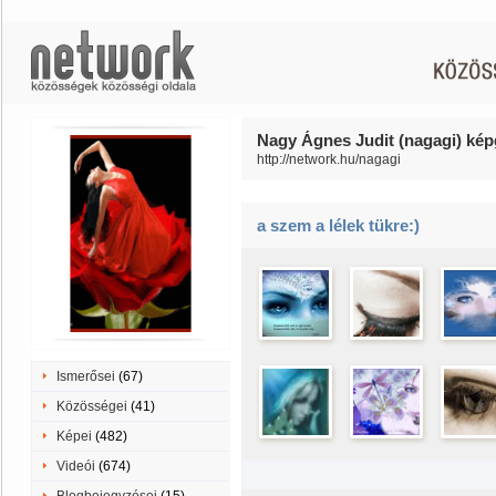
Nagy Ágnes Judit (nagagi) képg
http://network.hu/nagagi
a szem a lélek tükre:)
Ismerősei
(67)
Közösségei
(41)
Képei
(482)
Videói
(674)