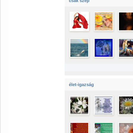
csak szép
élet-igazság