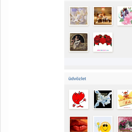
üdvözlet