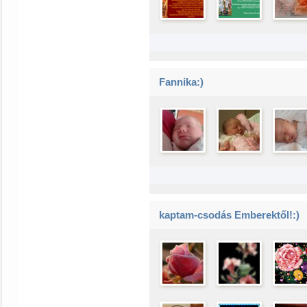
Fannika:)
kaptam-csodás Emberektől!:)