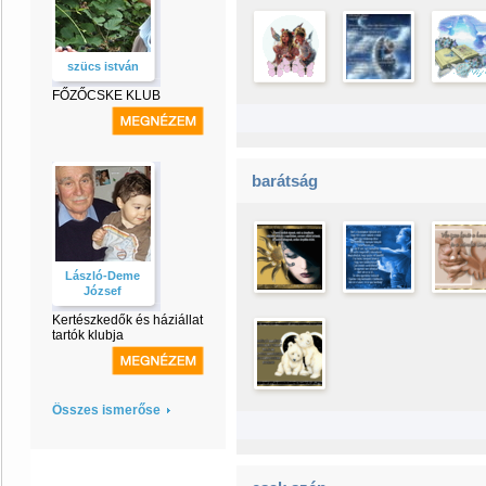
szücs istván
FŐZŐCSKE KLUB
barátság
László-Deme
József
Kertészkedők és háziállat
tartók klubja
Összes ismerőse