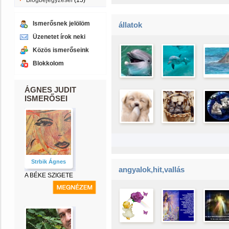
Blogbejegyzései
(15)
Ismerősnek jelölöm
állatok
Üzenetet írok neki
Közös ismerőseink
Blokkolom
ÁGNES JUDIT
ISMERŐSEI
Strbik Ágnes
angyalok,hit,vallás
A BÉKE SZIGETE