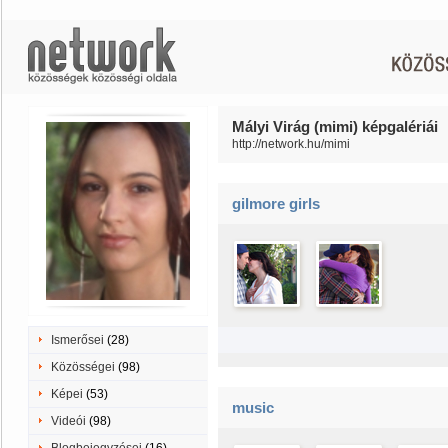
Mályi Virág (mimi) képgalériái
http://network.hu/mimi
gilmore girls
Ismerősei
(28)
Közösségei
(98)
Képei
(53)
music
Videói
(98)