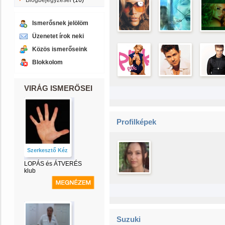
Blogbejegyzései
(16)
Ismerősnek jelölöm
Üzenetet írok neki
Közös ismerőseink
Blokkolom
VIRÁG ISMERŐSEI
Profilképek
Szerkesztő Kéz
LOPÁS és ÁTVERÉS
klub
Suzuki