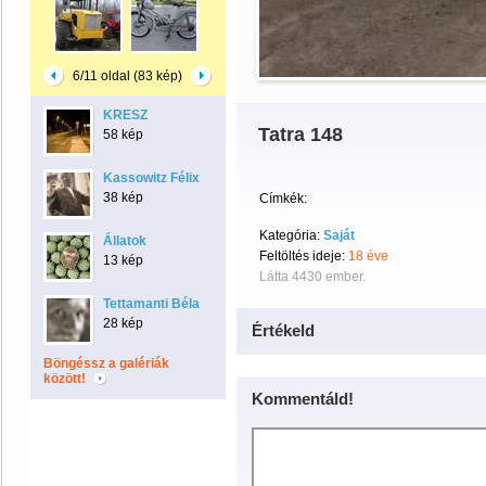
6/11 oldal (83 kép)
KRESZ
Tatra 148
58 kép
Kassowitz Félix
38 kép
Címkék:
Kategória:
Saját
Állatok
Feltöltés ideje:
18 éve
13 kép
Látta 4430 ember.
Tettamanti Béla
28 kép
Értékeld
Böngéssz a galériák
között!
Kommentáld!