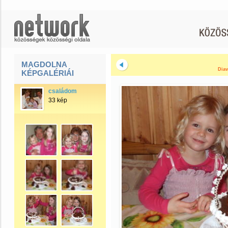
MAGDOLNA
Diav
KÉPGALÉRIÁI
családom
33 kép