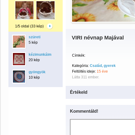
1/5 oldal (33 kép)
VIRI névnap Majával
szüreti
5 kép
kézimunkáim
Címkék:
20 kép
Kategória:
Család, gyerek
Feltöltés ideje:
15 éve
gyöngyök
Látta 311 ember.
10 kép
Értékeld
Kommentáld!