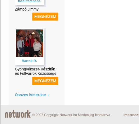
böhl ferencné
Zámbó Jimmy
Bartok R.
Gyöngyékszer- készítők
és Foltvarrók Közössége
Összes ismerőse
© 2007 Copyright Network.hu Minden jog fenntartva.
Impress