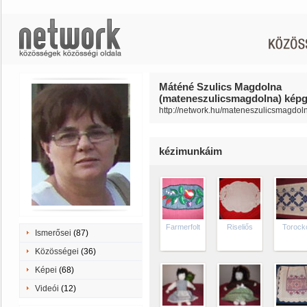
Máténé Szulics Magdolna
(mateneszulicsmagdolna) képga
http://network.hu/mateneszulicsmagdol
kézimunkáim
Farmerfolt
Riseliős
Torock
Ismerősei
(87)
Közösségei
(36)
Képei
(68)
Videói
(12)