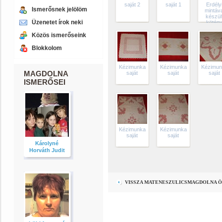
saját 2
saját 1
Erdély
Ismerősnek jelölöm
mintáva
készül
Üzenetet írok neki
kötén
Közös ismerőseink
Blokkolom
Kézimunka
Kézimunka
Kézimun
MAGDOLNA
saját
saját
saját
ISMERŐSEI
Kézimunka
Kézimunka
saját
saját
Károlyné
Horváth Judit
VISSZA MATENESZULICSMAGDOLNA Ö