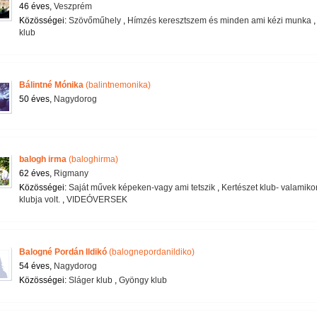
46 éves,
Veszprém
Közösségei:
Szövőműhely
,
Hímzés keresztszem és minden ami kézi munka
klub
Bálintné Mónika
(balintnemonika)
50 éves,
Nagydorog
balogh irma
(baloghirma)
62 éves,
Rigmany
Közösségei:
Saját művek képeken-vagy ami tetszik
,
Kertészet klub- valamiko
klubja volt.
,
VIDEÓVERSEK
Balogné Pordán Ildikó
(balognepordanildiko)
54 éves,
Nagydorog
Közösségei:
Sláger klub
,
Gyöngy klub