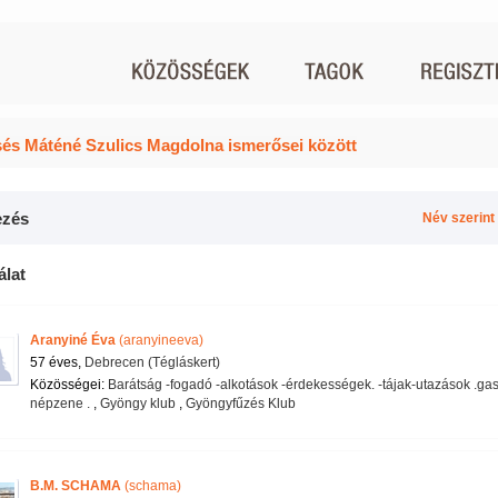
és Máténé Szulics Magdolna ismerősei között
zés
Név szerint
álat
Aranyiné Éva
(aranyineeva)
57 éves,
Debrecen (Tégláskert)
Közösségei:
Barátság -fogadó -alkotások -érdekességek. -tájak-utazások .ga
népzene .
,
Gyöngy klub
,
Gyöngyfűzés Klub
B.M. SCHAMA
(schama)