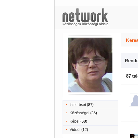
Keres
Rende
87 tal
Ismerősei
(87)
Közösségei
(36)
Képei
(68)
Videói
(12)