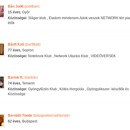
Bán Judit
(juditban)
15 éves,
Győr
Közösségei:
Sláger klub
,
Eladom mindenem.Adok-veszek NETWORK téri pia
élők
Bánfi Kati
(banfikati)
77 éves,
Sopron
Közösségei:
Notebook Klub
,
Network Utazási Klub
,
VIDEÓVERSEK
Bartok R.
(bartokr)
74 éves,
Temerin
Közösségei:
Gyöngyfűzés Klub
,
Kötés-Horgolás
,
Gyöngyékszer- készítők és 
Közössége
Bernáth Tünde
(balognebernathtunde)
62 éves,
Budapest