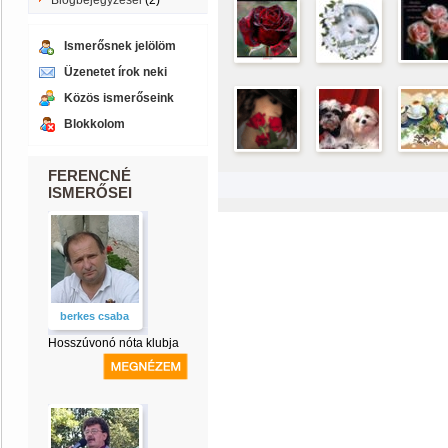
Blogbejegyzései
(2)
Ismerősnek jelölöm
Üzenetet írok neki
Közös ismerőseink
Blokkolom
FERENCNÉ
ISMERŐSEI
berkes csaba
Hosszúvonó nóta klubja