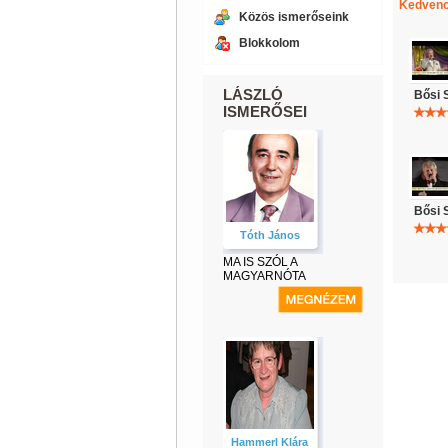
Kedvenc
Közös ismerőseink
Blokkolom
LÁSZLÓ
Bősi 
ISMERŐSEI
Bősi 
Tóth János
MA IS SZÓL A
MAGYARNÓTA
Hammerl Klára