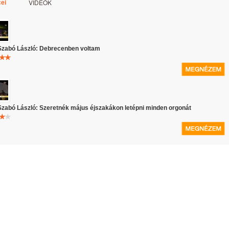
VIDEÓK
ei
Szabó László: Debrecenben voltam
Szabó László: Szeretnék május éjszakákon letépni minden orgonát