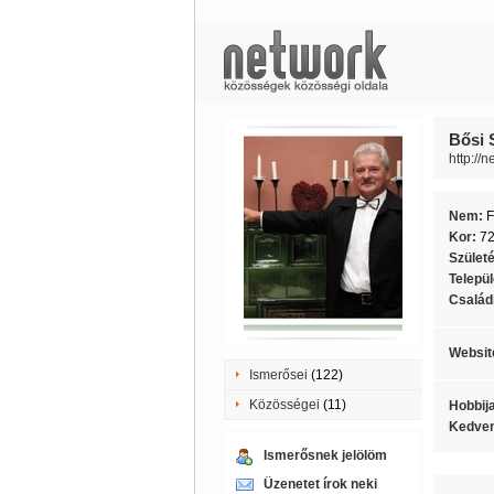
Bősi 
http://
Nem:
F
Kor:
7
Szület
Telepü
Családi
Websit
Ismerősei
(122)
Közösségei
(11)
Hobbij
Kedven
Ismerősnek jelölöm
Üzenetet írok neki