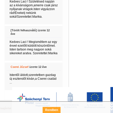
Kedves Laci ! Születésed napján
az a kívánságom,amerre csak jársz
nyíljanak virágok.Isten vigyázzon
rád!Énekelj nekünk
soká!Szeretettel.Marika.
[Törölt felhasználó]
üzente
12
éve
Kedves Laci ! Megismétlem az egy
évvel ezelőtt küldött köszöntőmet.
Isten tartson meg nagyon soká
sikereket aratva. Szeretettel.Marika
Cserei József
üzente
12 éve
Istentől áldott,szeretetben gazdag
új esztendőt kíván,a Cserei család
...
Következő 5
iaajánlat
Széchenyi Terv Pályázat
FAQ
Rendben