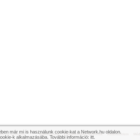
ben már mi is használunk cookie-kat a Network.hu oldalon.
n jog fenntartva.
Impresszum
Felhasználási feltételek
Adatvédelem
Méd
cookie-k alkalmazásába. További információ:
itt
.