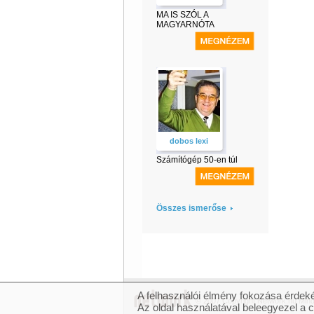
MA IS SZÓL A
MAGYARNÓTA
dobos lexi
Számítógép 50-en túl
Összes ismerőse
A felhasználói élmény fokozása érdeké
© 2007 Copyright Network.hu Minde
Az oldal használatával beleegyezel a 