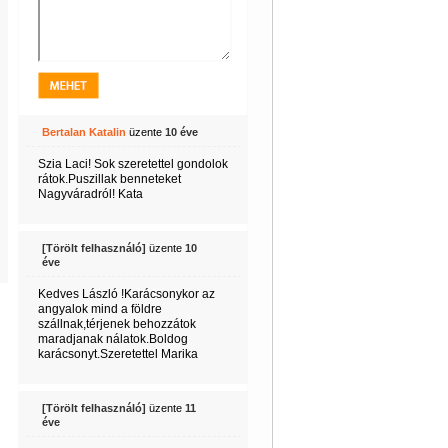
Bertalan Katalin
üzente
10 éve
Szia Laci! Sok szeretettel gondolok
rátok.Puszillak benneteket
Nagyváradról! Kata
[Törölt felhasználó]
üzente
10
éve
Kedves László !Karácsonykor az
angyalok mind a földre
szállnak,térjenek behozzátok
maradjanak nálatok.Boldog
karácsonyt.Szeretettel Marika
[Törölt felhasználó]
üzente
11
éve