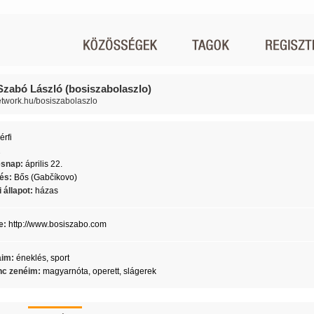
Szabó László (bosiszabolaszlo)
network.hu/bosiszabolaszlo
érfi
2
ésnap:
április 22.
lés:
Bős (Gabčíkovo)
 állapot:
házas
e:
http://www.bosiszabo.com
aim:
éneklés, sport
c zenéim:
magyarnóta, operett, slágerek