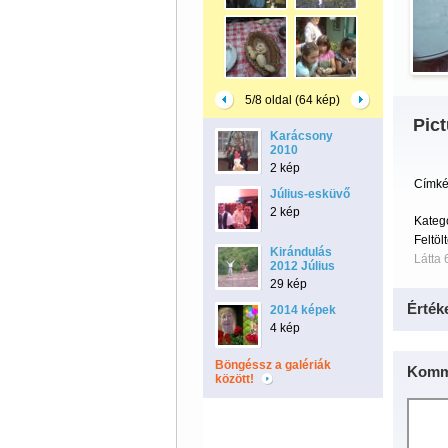
5/8 oldal (64 kép)
Pict
Karácsony
2010
2 kép
Címké
Július-esküvő
2 kép
Kateg
Feltöl
Kirándulás
Látta 
2012 Július
29 kép
Érték
2014 képek
4 kép
Böngéssz a galériák
Komm
között!