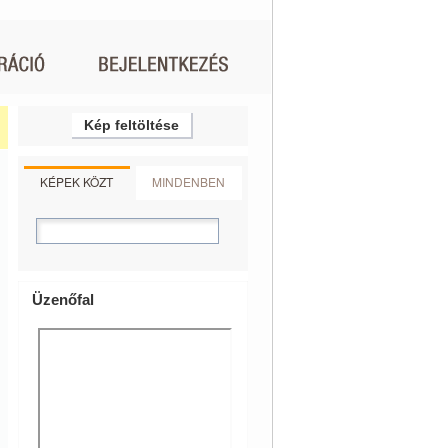
Kép feltöltése
KÉPEK KÖZT
MINDENBEN
Üzenőfal