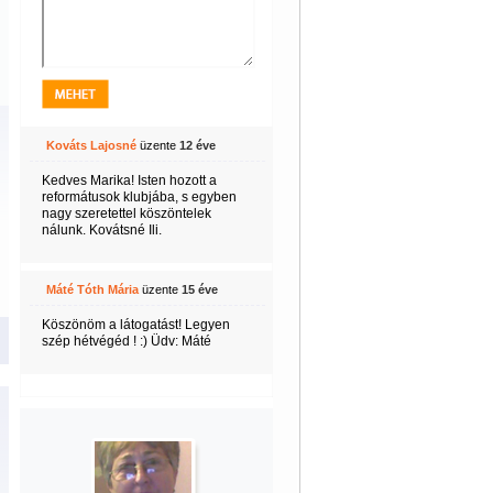
Kováts Lajosné
üzente
12 éve
Kedves Marika! Isten hozott a
reformátusok klubjába, s egyben
nagy szeretettel köszöntelek
nálunk. Kovátsné Ili.
Máté Tóth Mária
üzente
15 éve
Köszönöm a látogatást! Legyen
szép hétvégéd ! :) Üdv: Máté