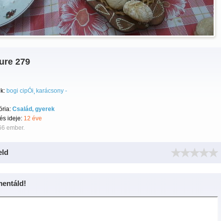
ure 279
k:
bogi cipÓi
karácsony -
ória:
Család, gyerek
tés ideje:
12 éve
66 ember.
eld
entáld!