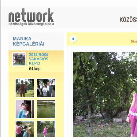
MARIKA
Diav
KÉPGALÉRIÁI
2013 BOGI
VAKÁCIÓS
KÉPEI
64 kép