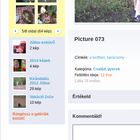
5/8 oldal (64 kép)
Picture 073
Július-esküvő
2 kép
Címkék:
a kertben
karácsony -
2014 képek
4 kép
Kategória:
Család, gyerek
Feltöltés ideje:
12 éve
Kirándulás
Látta 78 ember.
2012 Július
29 kép
Értékeld
Vakáció 2o1o
10 kép
Böngéssz a galériák
Kommentáld!
között!