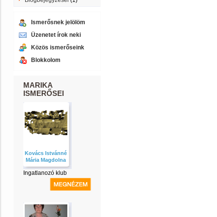
Blogbejegyzései
(1)
Ismerősnek jelölöm
Üzenetet írok neki
Közös ismerőseink
Blokkolom
MARIKA
ISMERŐSEI
Kovács Istvánné
Mária Magdolna
Ingatlanozó klub