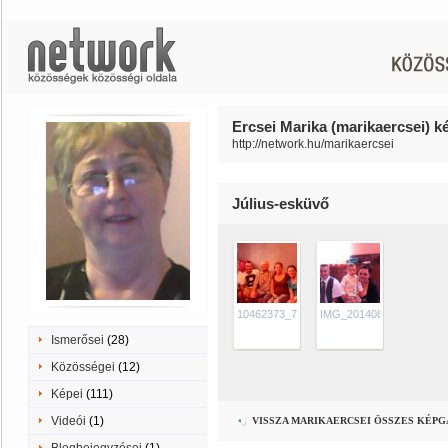
Ercsei Marika (marikaercsei) ké
http://network.hu/marikaercsei
Július-esküvő
10462373_759506730757273_1407110636
IMG_20140824_140957
Ismerősei
(28)
Közösségei
(12)
Képei
(111)
Videói
(1)
VISSZA MARIKAERCSEI ÖSSZES KÉP