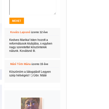
Kováts Lajosné
üzente
12 éve
Kedves Marika! Isten hozott a
reformátusok klubjába, s egyben
nagy szeretettel köszöntelek
nálunk. Kovátsné Ili.
Máté Tóth Mária
üzente
15 éve
Köszönöm a látogatást! Legyen
szép hétvégéd ! :) Üdv: Máté