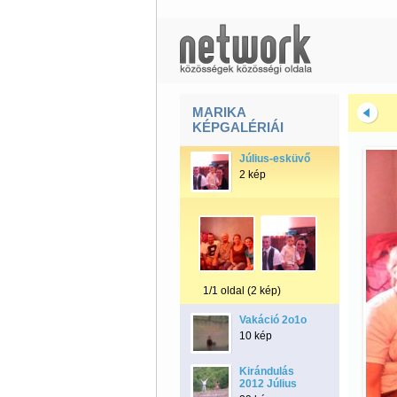
MARIKA
KÉPGALÉRIÁI
Július-esküvő
2 kép
1/1 oldal (2 kép)
Vakáció 2o1o
10 kép
Kirándulás
2012 Július