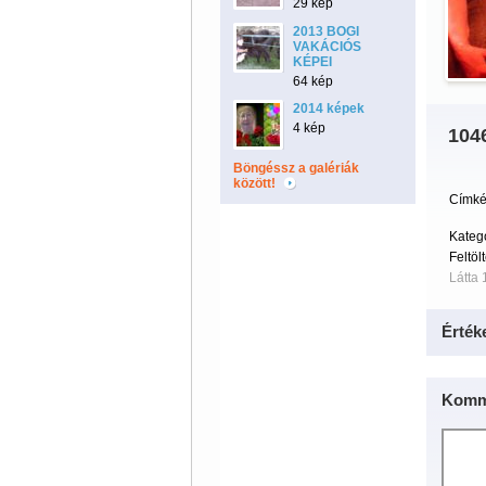
29 kép
2013 BOGI
VAKÁCIÓS
KÉPEI
64 kép
2014 képek
4 kép
104
Böngéssz a galériák
között!
Címké
Kateg
Feltöl
Látta 
Érték
Komm