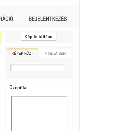
Kép feltöltése
KÉPEK KÖZT
MINDENBEN
Üzenőfal