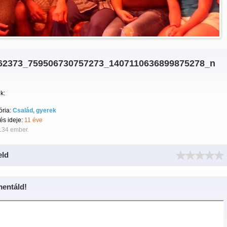
62373_759506730757273_1407110636899875278_n
k:
ória:
Család, gyerek
tés ideje:
11 éve
134 ember.
eld
entáld!