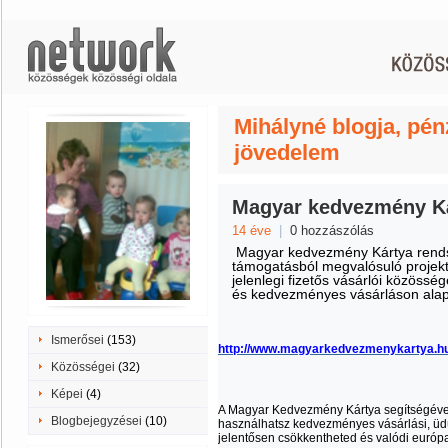
Mihályné blogja, pé
jövedelem
Magyar kedvezmény K
14 éve
|
0 hozzászólás
Magyar kedvezmény Kártya rends
támogatásból megvalósuló projekt,
jelenlegi fizetős vásárlói közöss
és kedvezményes vásárláson alapul
Ismerősei
(153)
http://www.magyarkedvezmenykartya.h
Közösségei
(32)
Képei
(4)
A Magyar Kedvezmény Kártya segítségével
Blogbejegyzései
(10)
használhatsz kedvezményes vásárlási, üdü
jelentősen csökkentheted és valódi európai