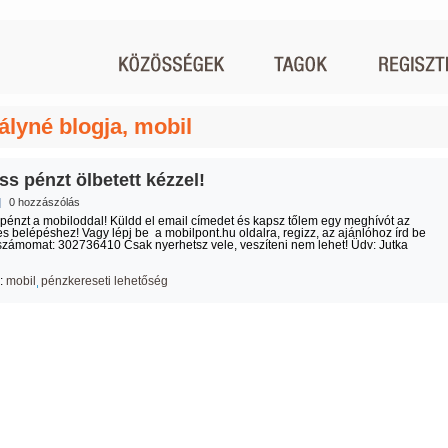
ályné blogja, mobil
ss pénzt ölbetett kézzel!
|
0 hozzászólás
pénzt a mobiloddal! Küldd el email címedet és kapsz tőlem egy meghívót az
s belépéshez! Vagy lépj be a mobilpont.hu oldalra, regizz, az ajánlóhoz írd be
számomat: 302736410 Csak nyerhetsz vele, veszíteni nem lehet! Üdv: Jutka
:
mobil
pénzkereseti lehetőség