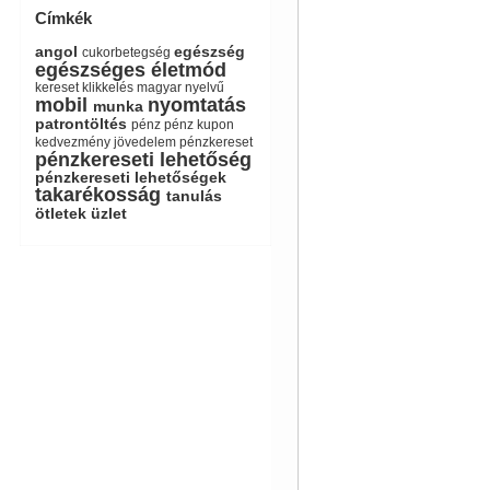
Címkék
angol
egészség
cukorbetegség
egészséges életmód
kereset
klikkelés
magyar nyelvű
mobil
nyomtatás
munka
patrontöltés
pénz
pénz kupon
kedvezmény jövedelem
pénzkereset
pénzkereseti lehetőség
pénzkereseti lehetőségek
takarékosság
tanulás
ötletek
üzlet