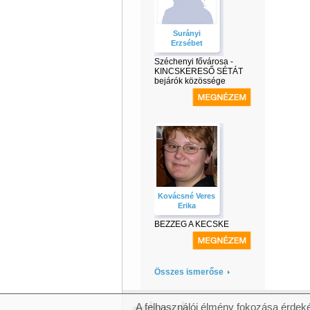
Surányi
Erzsébet
Széchenyi fővárosa -
KINCSKERESŐ SÉTÁT
bejárók közössége
Kovácsné Veres
Erika
BEZZEG A KECSKE
Összes ismerőse
A felhasználói élmény fokozása érdeké