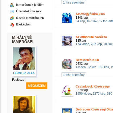
1
friss esemény
Ismerősnek jelölöm
Üzenetet írok neki
Álomfogyókúra klub
1343 tag
Közös ismerőseink
84 kép
,
167 link
,
37 fórum
Blokkolom
MIHÁLYNÉ
Az otthonunk varázsa
135 tag
ISMERŐSEI
174 video
,
207 kép
,
10 link
Befektetés Klub
5432 tag
4 video
,
12 kép
,
102 link
,
1
FLONTEK ALEX
1
friss esemény
Festészet
Családosok Közössége
3278 tag
1956 video
,
2276 kép
,
380 
Debrecen Közösségi Olda