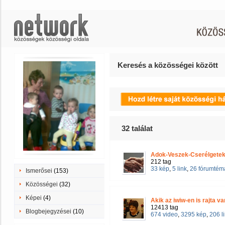
Keresés a közösségei között
32
találat
Adok-Veszek-Cserélgetek
212 tag
33 kép
,
5 link
,
26 fórumtém
Ismerősei
(153)
Közösségei
(32)
Képei
(4)
Akik az iwiw-en is rajta v
12413 tag
Blogbejegyzései
(10)
674 video
,
3295 kép
,
206 l