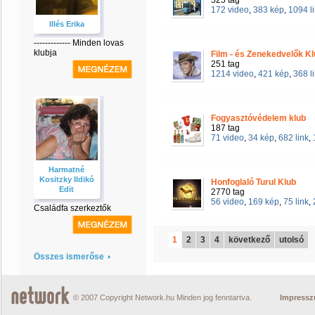
525 tag
172 video
,
383 kép
,
1094 l
Illés Erika
------------- Minden lovas
klubja
Film - és Zenekedvelők Kl
251 tag
1214 video
,
421 kép
,
368 l
Fogyasztóvédelem klub
187 tag
71 video
,
34 kép
,
682 link
,
Harmatné
Kositzky Ildikó
Honfoglaló Turul Klub
Edit
2770 tag
56 video
,
169 kép
,
75 link
,
Családfa szerkeztők
1
2
3
4
következő
utolsó
Összes ismerőse
© 2007 Copyright Network.hu Minden jog fenntartva.
Impress