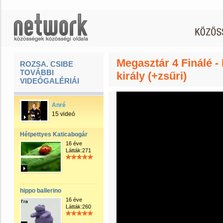
Megasztár 4 Finálé -
ROZSA. CSIBE
TOVÁBBI
király (+zsűri)
VIDEÓGALÉRIÁI
Anré
15 videó
Hétpettyes Katicabogár
16 éve
Látták:271
hippo ballerino
16 éve
Látták:260