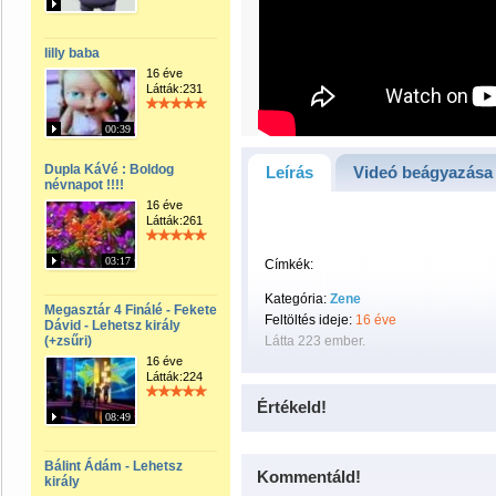
lilly baba
16 éve
Látták:231
00:39
Dupla KáVé : Boldog
Leírás
Videó beágyazása
névnapot !!!!
16 éve
Látták:261
03:17
Címkék:
Kategória:
Zene
Megasztár 4 Finálé - Fekete
Feltöltés ideje:
16 éve
Dávid - Lehetsz király
(+zsűri)
Látta 223 ember.
16 éve
Látták:224
Értékeld!
08:49
Bálint Ádám - Lehetsz
Kommentáld!
király