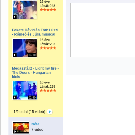
16 éve
Látták:248
Fekete Dávid és Tóth Lüszi
- Rómeó és Júlia musical
16 éve
Látták:253
04:10
Megasztár2 - Light my fire -
The Doors - Hungarian
Idols
16 éve
Látták:229
02:40
1/2 oldal (15 videó)
Nóta
7 videó