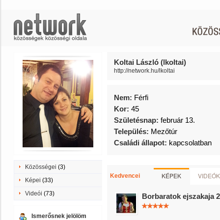
Koltai László (lkoltai)
http://network.hu/lkoltai
Nem:
Férfi
Kor:
45
Születésnap:
február 13.
Település:
Mezőtúr
Családi állapot:
kapcsolatban
Közösségei
(3)
KÉPEK
VIDEÓK
Kedvencei
Képei
(33)
Videói
(73)
Borbaratok ejszakaja 
Ismerősnek jelölöm