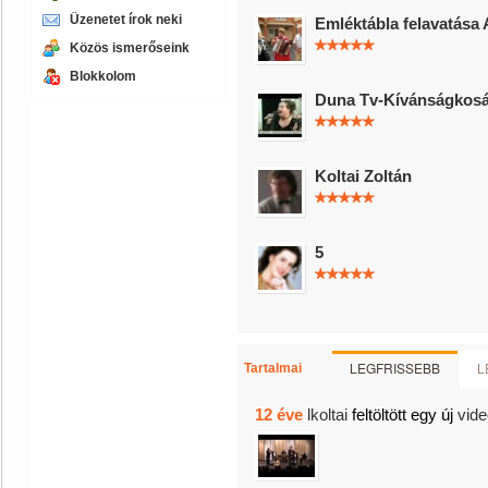
Üzenetet írok neki
Emléktábla felavatása
Közös ismerőseink
Blokkolom
Duna Tv-Kívánságkosá
Koltai Zoltán
5
LEGFRISSEBB
L
Tartalmai
12 éve
lkoltai
feltöltött egy új
vide