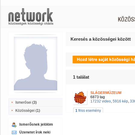
Keresés a közösségei között
1
találat
SLÁGERMÚZEUM
6873 tag
17232 video
,
5916 kép
,
336
Ismerősei
(3)
Közösségei
(1)
1
friss esemény
Ismerősnek jelölöm
Üzenetet írok neki