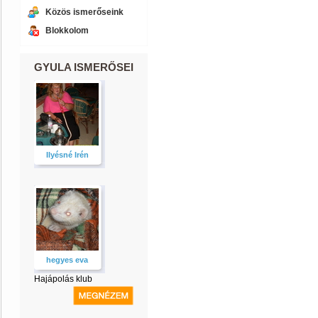
Közös ismerőseink
Blokkolom
GYULA ISMERŐSEI
Ilyésné Irén
hegyes eva
Hajápolás klub