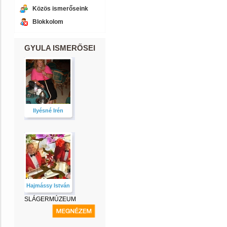
Közös ismerőseink
Blokkolom
GYULA ISMERŐSEI
Ilyésné Irén
Hajmássy István
SLÁGERMÚZEUM