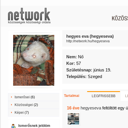
hegyes eva (hegyeseva)
http://network.hu/hegyeseva
Nem:
Nő
Kor:
57
Születésnap:
június 19.
Település:
Szeged
LEGFRISSEBB
L
Tartalmai
Ismerősei
(6)
Közösségei
(2)
16 éve
hegyeseva
feltöltött egy 
Képei
(7)
Ismerősnek jelölöm