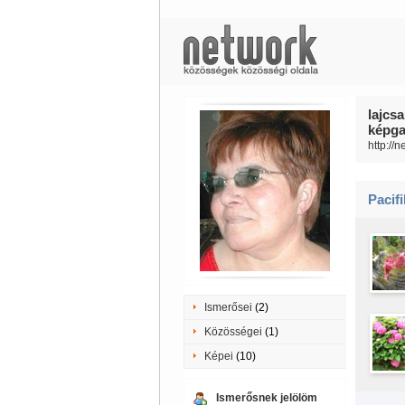
lajcsa
képgal
http://
Pacif
Ismerősei
(2)
Közösségei
(1)
Képei
(10)
Ismerősnek jelölöm