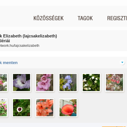
k Elizabeth (lajcsakelizabeth)
ériái
network.hu/lajcsakelizabeth
ik menten