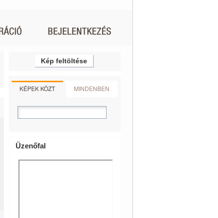
Kép feltöltése
KÉPEK KÖZT
MINDENBEN
Üzenőfal