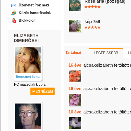
Rosularia (pozsgás)
Üzenetet írok neki
Közös ismerőseink
Blokkolom
kép 759
ELIZABETH
ISMERŐSEI
LEGFRISSEBB
L
Tartalmai
16 éve
lajcsakelizabeth
feltöltött
Bognárné ilona
PC mazsolák klubja
16 éve
lajcsakelizabeth
feltöltött
16 éve
lajcsakelizabeth
feltöltött