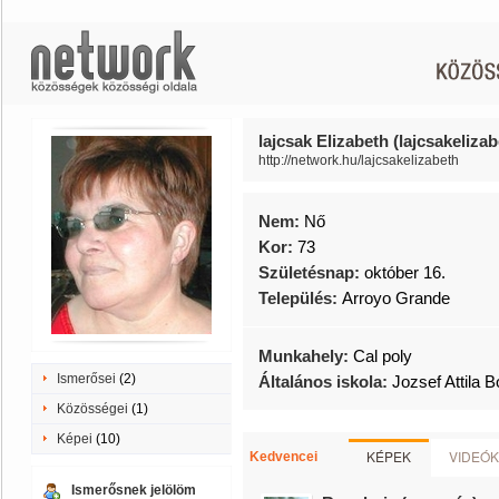
lajcsak Elizabeth (lajcsakelizab
http://network.hu/lajcsakelizabeth
Nem:
Nő
Kor:
73
Születésnap:
október 16.
Település:
Arroyo Grande
Munkahely:
Cal poly
Ismerősei
(2)
Általános iskola:
Jozsef Attila 
Közösségei
(1)
Képei
(10)
KÉPEK
VIDEÓK
Kedvencei
Ismerősnek jelölöm