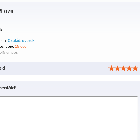
i 079
k:
ória:
Család, gyerek
tés ideje:
15 éve
145 ember.
eld
entáld!