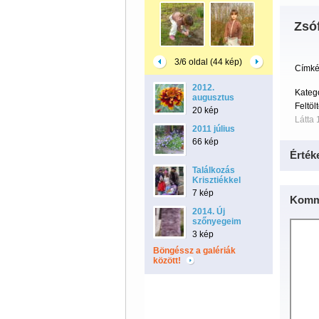
Zsóf
3/6 oldal (44 kép)
Címké
2012.
Kateg
augusztus
Feltöl
20 kép
Látta 
2011 július
66 kép
Érték
Találkozás
Krisztiékkel
7 kép
Komm
2014. Új
szőnyegeim
3 kép
Böngéssz a galériák
között!