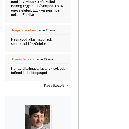
pont úgy,.Ahogy elképzelted::
Boldog legyen a névnapod. Es az
egész életed. Ezt kívánom most
neked. Erzsike
Nagy Józsefné
üzente
11 éve
Névnapod alkalmából sok
szeretettel köszöntelek !
Cserei József
üzente
12 éve
Nőnap alkalmával kívánok,sok sok
örömet és boldogságot ...
Következő 5