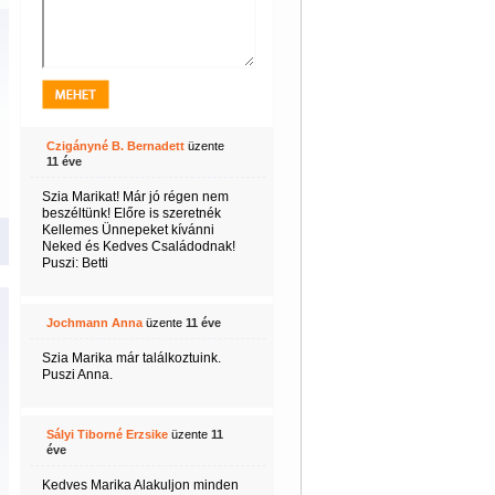
Czigányné B. Bernadett
üzente
11 éve
Szia Marikat! Már jó régen nem
beszéltünk! Előre is szeretnék
Kellemes Ünnepeket kívánni
Neked és Kedves Családodnak!
Puszi: Betti
Jochmann Anna
üzente
11 éve
Szia Marika már találkoztuink.
Puszi Anna.
Sályi Tiborné Erzsike
üzente
11
éve
Kedves Marika Alakuljon minden