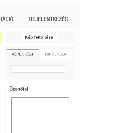
Kép feltöltése
KÉPEK KÖZT
MINDENBEN
Üzenőfal