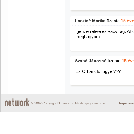
Lacziné Marika
üzente
15 éve
Igen, errefelé ez vadvirág. Ah
meghagyom.
Szabó Jánosné
üzente
15 év
Ez Orbáncfű, ugye ???
© 2007 Copyright Network.hu Minden jog fenntartva.
Impress