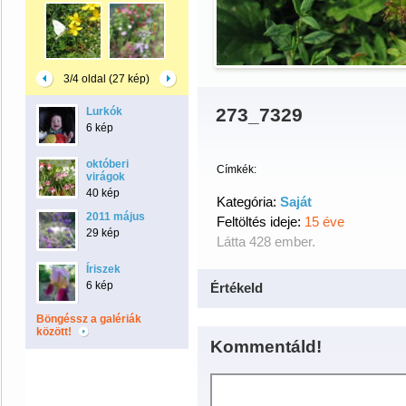
3/4 oldal (27 kép)
273_7329
Lurkók
6 kép
októberi
Címkék:
virágok
40 kép
Kategória:
Saját
2011 május
Feltöltés ideje:
15 éve
29 kép
Látta 428 ember.
Íriszek
6 kép
Értékeld
Böngéssz a galériák
között!
Kommentáld!