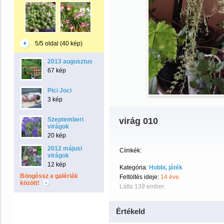
5/5 oldal (40 kép)
2013 augusztus
67 kép
Pici Joci
3 kép
Szeptemberi
virág 010
virágok
20 kép
2012 májusi
Címkék:
virágok
12 kép
Kategória:
Hobbi, játék
Böngéssz a galériák
Feltöltés ideje:
14 éve
között!
Látta 139 ember.
Értékeld