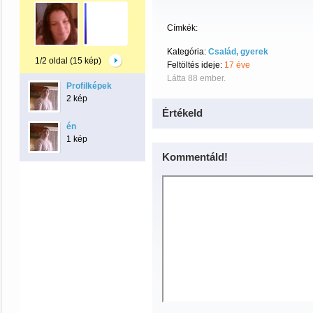
Címkék:
Kategória:
Család, gyerek
1/2 oldal (15 kép)
Feltöltés ideje:
17 éve
Látta 88 ember.
Profilképek
2 kép
Értékeld
én
1 kép
Kommentáld!