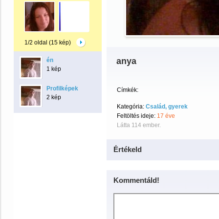
1/2 oldal (15 kép)
anya
én
1 kép
Profilképek
Címkék:
2 kép
Kategória:
Család, gyerek
Feltöltés ideje:
17 éve
Látta 114 ember.
Értékeld
Kommentáld!