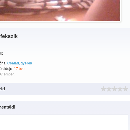
fekszik
k:
ória:
Család, gyerek
tés ideje:
17 éve
97 ember.
eld
entáld!