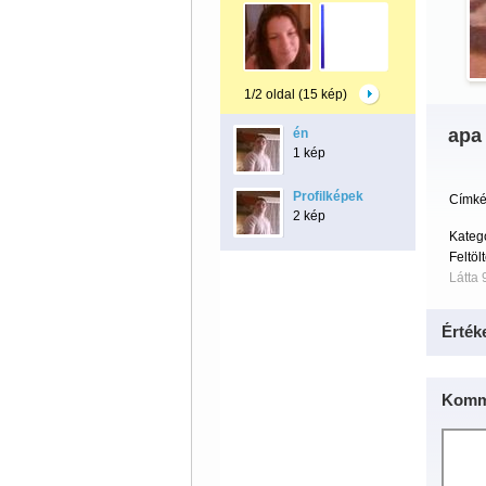
1/2 oldal (15 kép)
apa 
én
1 kép
Profilképek
Címké
2 kép
Kateg
Feltöl
Látta 
Érték
Komm