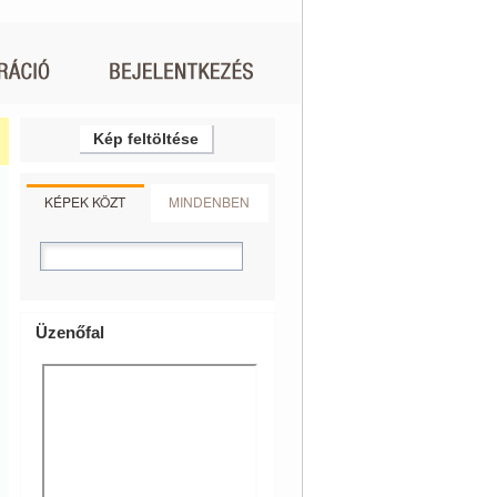
Kép feltöltése
KÉPEK KÖZT
MINDENBEN
Üzenőfal