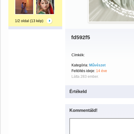
1/2 oldal (13 kép)
fd592f5
Címkék:
Kategória:
Művészet
Feltöltés ideje:
14 éve
Látta 283 ember.
Értékeld
Kommentáld!