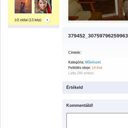
1/2 oldal (13 kép)
379452_3075979625996
Címkék:
Kategória:
Művészet
Feltöltés ideje:
14 éve
Látta 296 ember.
Értékeld
Kommentáld!